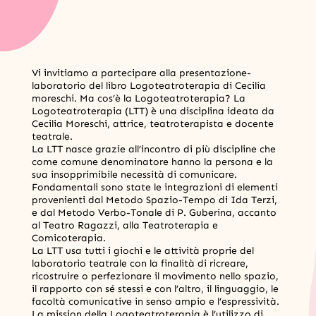
Vi invitiamo a partecipare alla presentazione-
laboratorio del libro Logoteatroterapia di Cecilia
moreschi. Ma cos’è la Logoteatroterapia? La
Logoteatroterapia (LTT) è una disciplina ideata da
Cecilia Moreschi, attrice, teatroterapista e docente
teatrale.
La LTT nasce grazie all’incontro di più discipline che
come comune denominatore hanno la persona e la
sua insopprimibile necessità di comunicare.
Fondamentali sono state le integrazioni di elementi
provenienti dal Metodo Spazio-Tempo di Ida Terzi,
e dal Metodo Verbo-Tonale di P. Guberina, accanto
al Teatro Ragazzi, alla Teatroterapia e
Comicoterapia.
La LTT usa tutti i giochi e le attività proprie del
laboratorio teatrale con la finalità di ricreare,
ricostruire o perfezionare il movimento nello spazio,
il rapporto con sé stessi e con l’altro, il linguaggio, le
facoltà comunicative in senso ampio e l’espressività.
La mission della Logoteatroterapia è l’utilizzo di