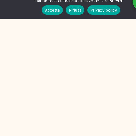
hanno raccolto dal suo utilizzo dei loro servizi.
Accetta
Rifiuta
Privacy policy
Benvenuti Nel Nostro
Studio!
Giornata Modiale Della
Prematurità